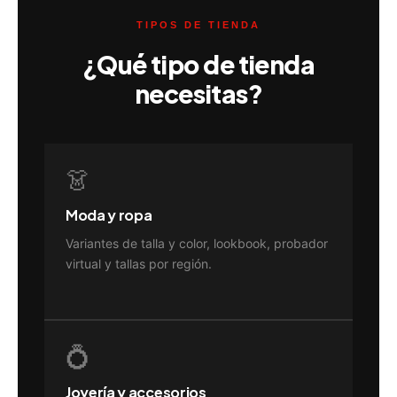
TIPOS DE TIENDA
¿Qué tipo de tienda
necesitas?
👗
Moda y ropa
Variantes de talla y color, lookbook, probador
virtual y tallas por región.
💍
Joyería y accesorios