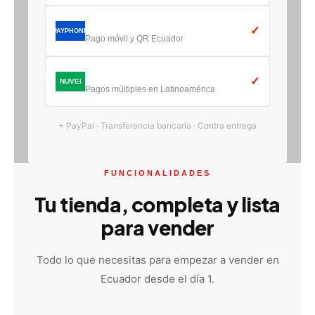
Payphone
✓
PAYPHONE
Pago móvil y QR Ecuador
Nuvei
✓
NUVEI
Pagos múltiples en Latinoamérica
+ PayPal · Transferencia bancaria · Contra entrega
FUNCIONALIDADES
Tu tienda, completa y lista
para vender
Todo lo que necesitas para empezar a vender en
Ecuador desde el día 1.