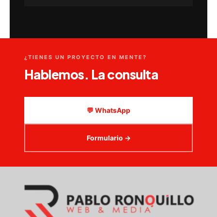
¿TIENES UN PROYECTO EN MENTE?
Hablemos. La consulta
es
gratis.
💬 WhatsApp
Formulario →